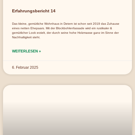
Erfahrungsbericht 14
Das kleine, gemütliche Wohnhaus in Detern ist schon seit 2019 das Zuhause
eines netten Ehepaars. Mit der Blockbohlenfassade wird ein rustikaler &
gemütlicher Look erzielt, der durch seine hohe Holzmasse ganz im Sinne der
Nachhaltigkeit steht.
WEITERLESEN »
6. Februar 2025