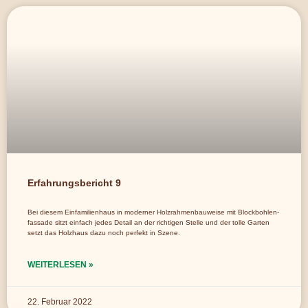
Erfahrungsbericht 9
Bei diesem Einfamilienhaus in moderner Holzrahmenbauweise mit Blockbohlen-
fassade sitzt einfach jedes Detail an der richtigen Stelle und der tolle Garten
setzt das Holzhaus dazu noch perfekt in Szene.
WEITERLESEN »
22. Februar 2022