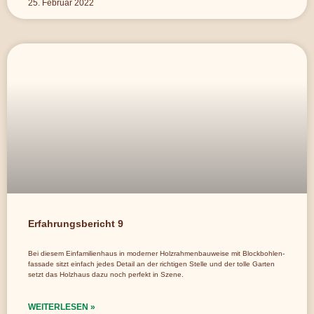
25. Februar 2022
Erfahrungsbericht 9
Bei diesem Einfamilienhaus in moderner Holzrahmenbauweise mit Blockbohlen-
fassade sitzt einfach jedes Detail an der richtigen Stelle und der tolle Garten
setzt das Holzhaus dazu noch perfekt in Szene.
WEITERLESEN »