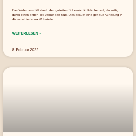
Das Wohnhaus fällt durch den geteilten Stil zweier Pultdächer auf, die mittig
durch einen dritten Teil verbunden sind. Dies erlaubt eine genaue Aufteilung in
die verschiedenen Wohnteile.
WEITERLESEN »
8. Februar 2022